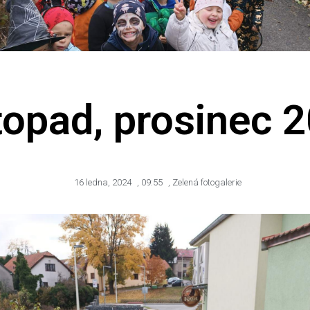
topad, prosinec 
16 ledna, 2024
,
09:55
,
Zelená fotogalerie