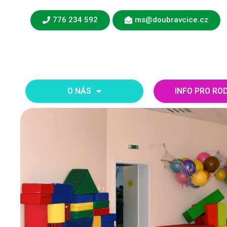
776 234 592
ms@doubravcice.cz
O NÁS
INFO PRO RO