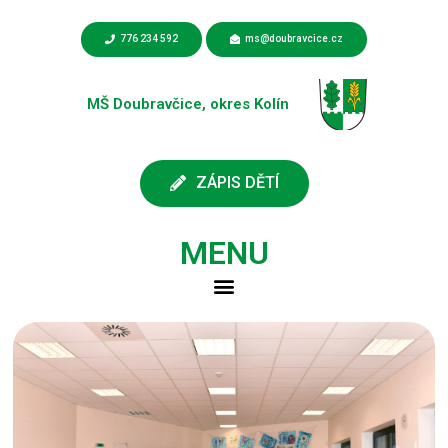
776 234 592
ms@doubravcice.cz
MŠ Doubravčice, okres Kolín
ZÁPIS DĚTÍ
MENU