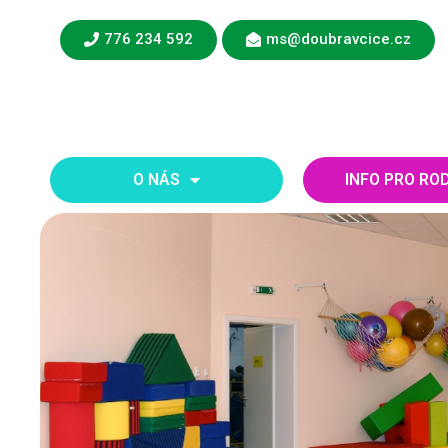
776 234 592
ms@doubravcice.cz
O NÁS
INFO PRO RO