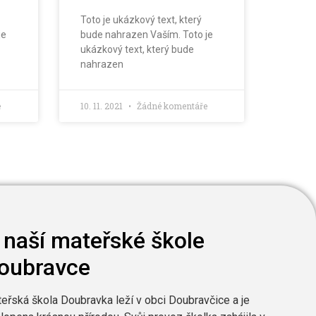
Toto je ukázkový text, který
je
bude nahrazen Vaším. Toto je
ukázkový text, který bude
nahrazen
e
10. 11. 2021
Žádné komentáře
 naší mateřské škole
oubravce
eřská škola Doubravka leží v obci Doubravčice a je