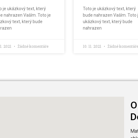
o je ukázkový text, který
Toto je ukázkový text, který
e nahrazen Vaším. Toto je
bude nahrazen Vaším. Toto 
zkový text, který bude
ukázkový text, který bude
razen
nahrazen
11. 2021
Žádné komentáře
10. 11. 2021
Žádné komentář
O
D
Mat